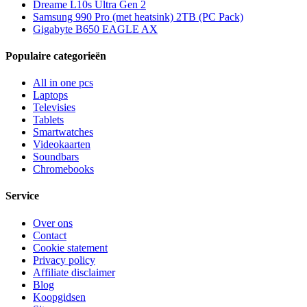
Dreame L10s Ultra Gen 2
Samsung 990 Pro (met heatsink) 2TB (PC Pack)
Gigabyte B650 EAGLE AX
Populaire categorieën
All in one pcs
Laptops
Televisies
Tablets
Smartwatches
Videokaarten
Soundbars
Chromebooks
Service
Over ons
Contact
Cookie statement
Privacy policy
Affiliate disclaimer
Blog
Koopgidsen