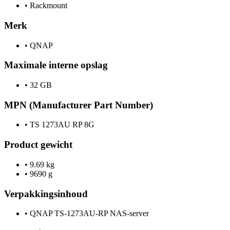
•
Rackmount
Merk
•
QNAP
Maximale interne opslag
•
32 GB
MPN (Manufacturer Part Number)
•
TS 1273AU RP 8G
Product gewicht
•
9.69 kg
•
9690 g
Verpakkingsinhoud
•
QNAP TS-1273AU-RP NAS-server