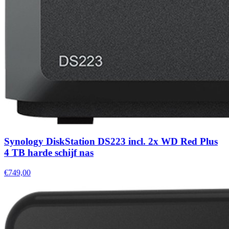
Synology DiskStation DS223 incl. 2x WD Red Plus
4 TB harde schijf nas
€749,00