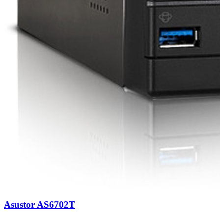
Asustor AS6702T