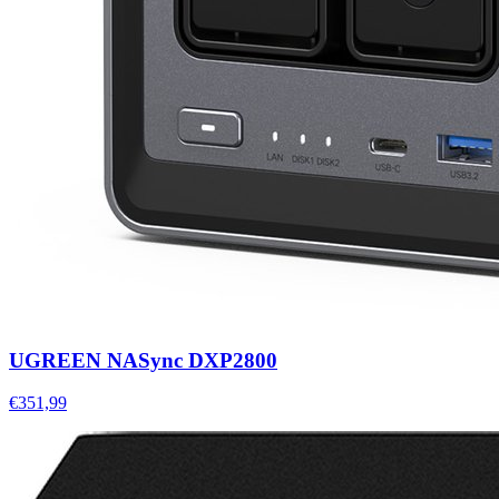
UGREEN NASync DXP2800
€351,99