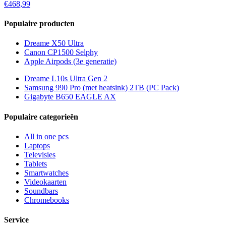
€468,99
Populaire producten
Dreame X50 Ultra
Canon CP1500 Selphy
Apple Airpods (3e generatie)
Dreame L10s Ultra Gen 2
Samsung 990 Pro (met heatsink) 2TB (PC Pack)
Gigabyte B650 EAGLE AX
Populaire categorieën
All in one pcs
Laptops
Televisies
Tablets
Smartwatches
Videokaarten
Soundbars
Chromebooks
Service