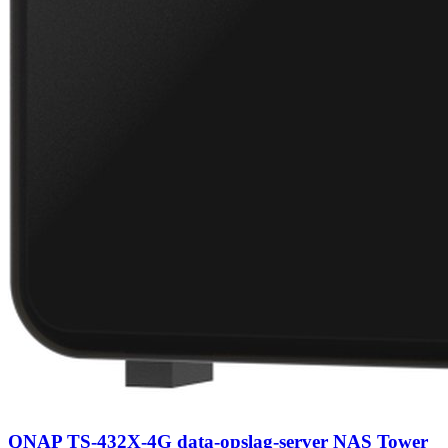
QNAP TS-432X-4G data-opslag-server NAS Tower