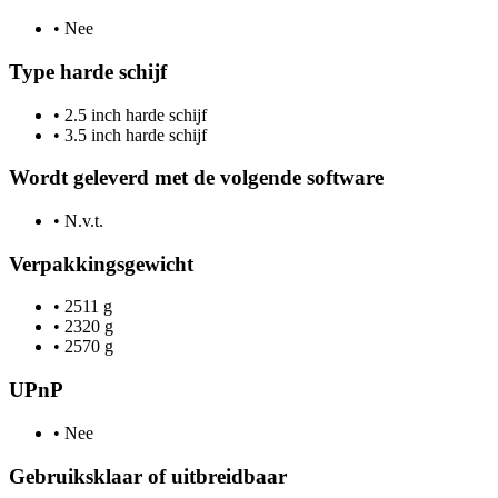
•
Nee
Type harde schijf
•
2.5 inch harde schijf
•
3.5 inch harde schijf
Wordt geleverd met de volgende software
•
N.v.t.
Verpakkingsgewicht
•
2511 g
•
2320 g
•
2570 g
UPnP
•
Nee
Gebruiksklaar of uitbreidbaar