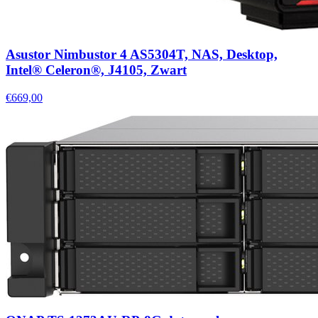
Asustor Nimbustor 4 AS5304T, NAS, Desktop,
Intel® Celeron®, J4105, Zwart
€669,00