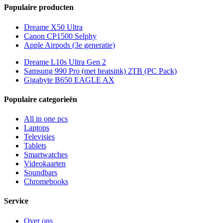
Populaire producten
Dreame X50 Ultra
Canon CP1500 Selphy
Apple Airpods (3e generatie)
Dreame L10s Ultra Gen 2
Samsung 990 Pro (met heatsink) 2TB (PC Pack)
Gigabyte B650 EAGLE AX
Populaire categorieën
All in one pcs
Laptops
Televisies
Tablets
Smartwatches
Videokaarten
Soundbars
Chromebooks
Service
Over ons