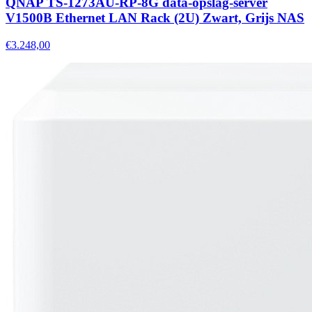
QNAP TS-1273AU-RP-8G data-opslag-server
V1500B Ethernet LAN Rack (2U) Zwart, Grijs NAS
€3.248,00