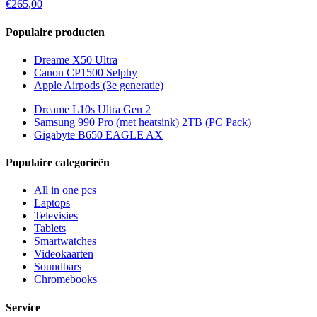
€265,00
Populaire producten
Dreame X50 Ultra
Canon CP1500 Selphy
Apple Airpods (3e generatie)
Dreame L10s Ultra Gen 2
Samsung 990 Pro (met heatsink) 2TB (PC Pack)
Gigabyte B650 EAGLE AX
Populaire categorieën
All in one pcs
Laptops
Televisies
Tablets
Smartwatches
Videokaarten
Soundbars
Chromebooks
Service