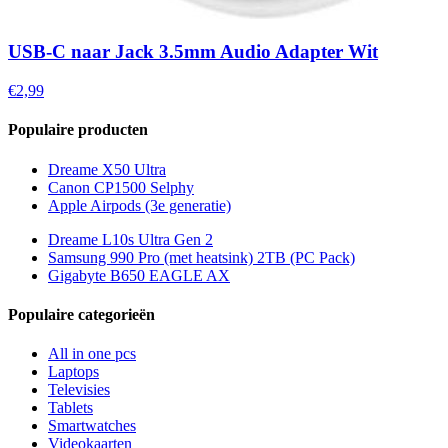
USB-C naar Jack 3.5mm Audio Adapter Wit
€2,99
Populaire producten
Dreame X50 Ultra
Canon CP1500 Selphy
Apple Airpods (3e generatie)
Dreame L10s Ultra Gen 2
Samsung 990 Pro (met heatsink) 2TB (PC Pack)
Gigabyte B650 EAGLE AX
Populaire categorieën
All in one pcs
Laptops
Televisies
Tablets
Smartwatches
Videokaarten