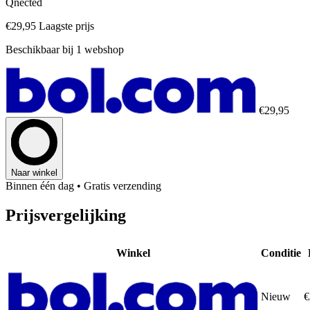
Qnected
€29,95
Laagste prijs
Beschikbaar bij 1 webshop
€29,95
Naar winkel
Binnen één dag
• Gratis verzending
Prijsvergelijking
Winkel
Conditie
Nieuw
€