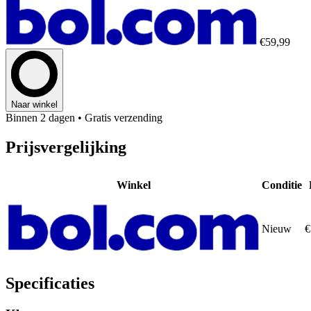
€59,99
Naar winkel
Binnen 2 dagen
• Gratis verzending
Prijsvergelijking
Winkel
Conditie
Nieuw
€
Specificaties