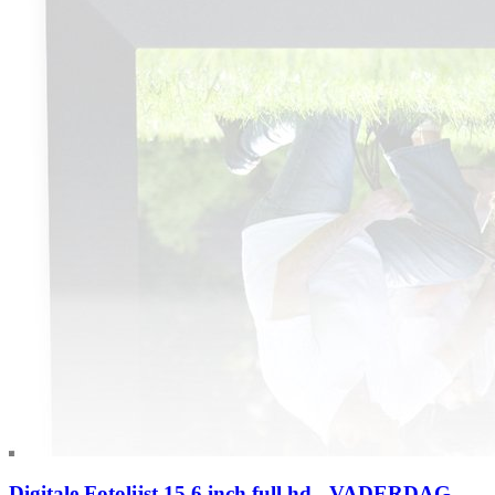
Digitale Fotolijst 15.6 inch full hd - VADERDAG -