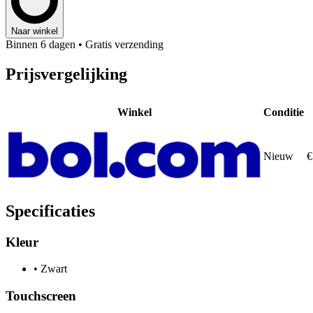
Naar winkel
Binnen 6 dagen
• Gratis verzending
Prijsvergelijking
Winkel
Conditie
Nieuw
€
Specificaties
Kleur
•
Zwart
Touchscreen