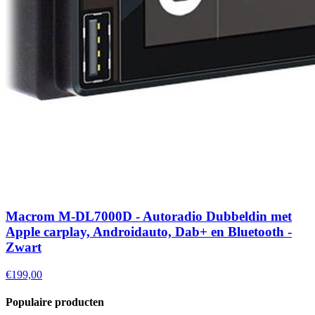
Macrom M-DL7000D - Autoradio Dubbeldin met
Apple carplay, Androidauto, Dab+ en Bluetooth -
Zwart
€199,00
Populaire producten