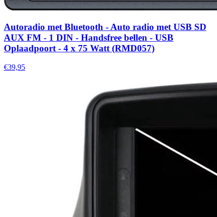
Autoradio met Bluetooth - Auto radio met USB SD
AUX FM - 1 DIN - Handsfree bellen - USB
Oplaadpoort - 4 x 75 Watt (RMD057)
€39,95