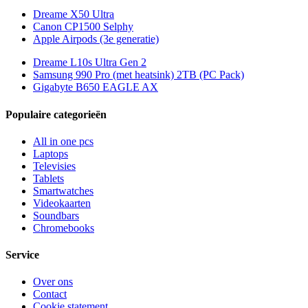
Dreame X50 Ultra
Canon CP1500 Selphy
Apple Airpods (3e generatie)
Dreame L10s Ultra Gen 2
Samsung 990 Pro (met heatsink) 2TB (PC Pack)
Gigabyte B650 EAGLE AX
Populaire categorieën
All in one pcs
Laptops
Televisies
Tablets
Smartwatches
Videokaarten
Soundbars
Chromebooks
Service
Over ons
Contact
Cookie statement