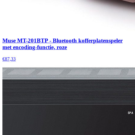
Muse MT-201BTP - Bluetooth kofferplatenspeler
met encoding-functie, roze
€87,33