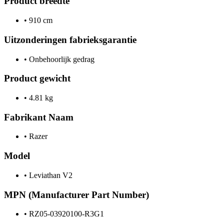
Product breedte
•
910 cm
Uitzonderingen fabrieksgarantie
•
Onbehoorlijk gedrag
Product gewicht
•
4.81 kg
Fabrikant Naam
•
Razer
Model
•
Leviathan V2
MPN (Manufacturer Part Number)
•
RZ05-03920100-R3G1