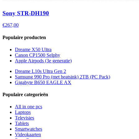
Sony STR-DH190
€267,00
Populaire producten
Dreame X50 Ultra
Canon CP1500 Selphy
Apple Airpods (3e generatie)
Dreame L10s Ultra Gen 2
Samsung 990 Pro (met heatsink) 2TB (PC Pack)
Gigabyte B650 EAGLE AX
Populaire categorieën
All in one pcs
Laptops
Televisies
Tablets
Smartwatches
Videokaarten