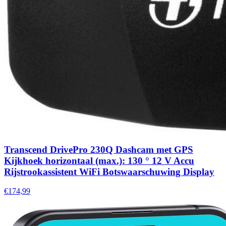
Transcend DrivePro 230Q Dashcam met GPS
Kijkhoek horizontaal (max.): 130 ° 12 V Accu
Rijstrookassistent WiFi Botswaarschuwing Display
€174,99