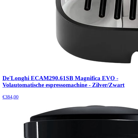
De'Longhi ECAM290.61SB Magnifica EVO -
Volautomatische espressomachine - Zilver/Zwart
€384,00