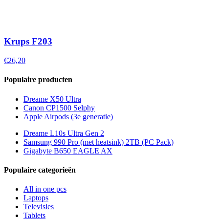
Krups F203
€26,20
Populaire producten
Dreame X50 Ultra
Canon CP1500 Selphy
Apple Airpods (3e generatie)
Dreame L10s Ultra Gen 2
Samsung 990 Pro (met heatsink) 2TB (PC Pack)
Gigabyte B650 EAGLE AX
Populaire categorieën
All in one pcs
Laptops
Televisies
Tablets