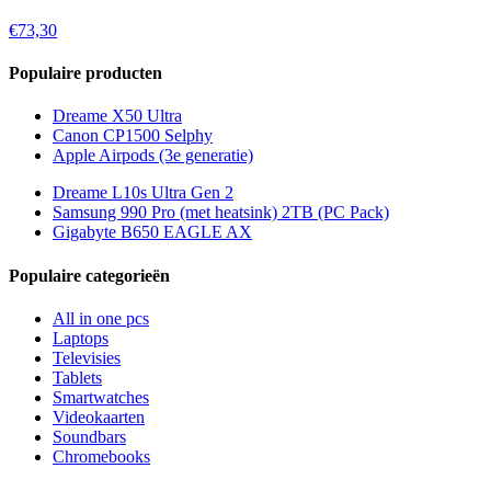
€73,30
Populaire producten
Dreame X50 Ultra
Canon CP1500 Selphy
Apple Airpods (3e generatie)
Dreame L10s Ultra Gen 2
Samsung 990 Pro (met heatsink) 2TB (PC Pack)
Gigabyte B650 EAGLE AX
Populaire categorieën
All in one pcs
Laptops
Televisies
Tablets
Smartwatches
Videokaarten
Soundbars
Chromebooks