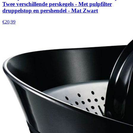
Twee verschillende perskegels - Met pulpfilter
druppelstop en pershendel - Mat Zwart
€20,99