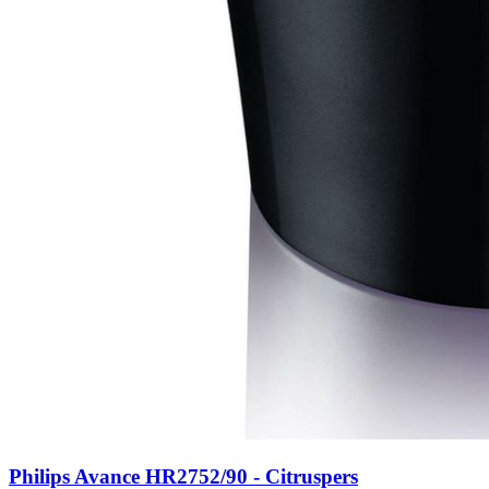
Philips Avance HR2752/90 - Citruspers