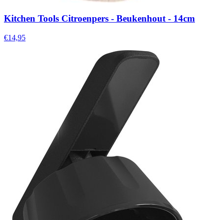
Kitchen Tools Citroenpers - Beukenhout - 14cm
€14,95