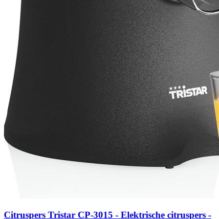
Citruspers Tristar CP-3015 - Elektrische citruspers -