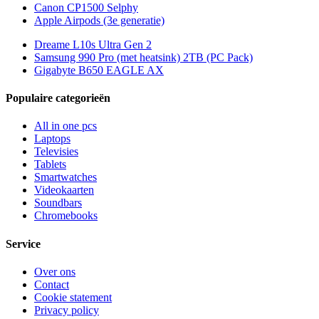
Canon CP1500 Selphy
Apple Airpods (3e generatie)
Dreame L10s Ultra Gen 2
Samsung 990 Pro (met heatsink) 2TB (PC Pack)
Gigabyte B650 EAGLE AX
Populaire categorieën
All in one pcs
Laptops
Televisies
Tablets
Smartwatches
Videokaarten
Soundbars
Chromebooks
Service
Over ons
Contact
Cookie statement
Privacy policy