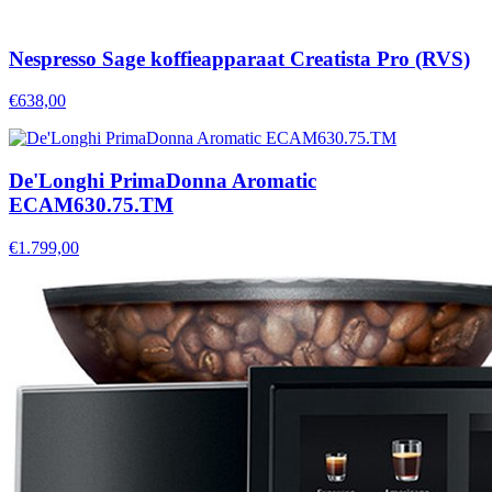
Nespresso Sage koffieapparaat Creatista Pro (RVS)
€638,00
De'Longhi PrimaDonna Aromatic
ECAM630.75.TM
€1.799,00