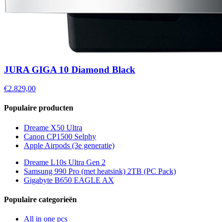
JURA GIGA 10 Diamond Black
€2.829,00
Populaire producten
Dreame X50 Ultra
Canon CP1500 Selphy
Apple Airpods (3e generatie)
Dreame L10s Ultra Gen 2
Samsung 990 Pro (met heatsink) 2TB (PC Pack)
Gigabyte B650 EAGLE AX
Populaire categorieën
All in one pcs