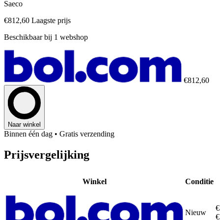
Saeco
€812,60
Laagste prijs
Beschikbaar bij 1 webshop
€812,60
Naar winkel
Binnen één dag
• Gratis verzending
Prijsvergelijking
Winkel
Conditie
€
Nieuw
€