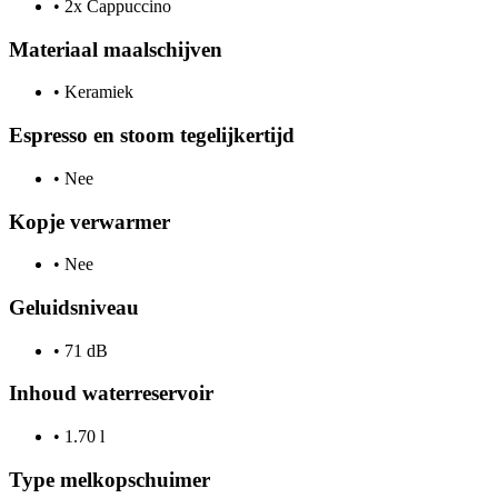
•
2x Cappuccino
Materiaal maalschijven
•
Keramiek
Espresso en stoom tegelijkertijd
•
Nee
Kopje verwarmer
•
Nee
Geluidsniveau
•
71 dB
Inhoud waterreservoir
•
1.70 l
Type melkopschuimer