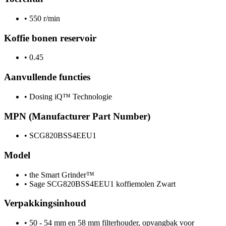
•
550 r/min
Koffie bonen reservoir
•
0.45
Aanvullende functies
•
Dosing iQ™ Technologie
MPN (Manufacturer Part Number)
•
SCG820BSS4EEU1
Model
•
the Smart Grinder™
•
Sage SCG820BSS4EEU1 koffiemolen Zwart
Verpakkingsinhoud
•
50 - 54 mm en 58 mm filterhouder, opvangbak voor