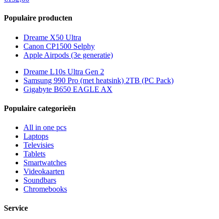
Populaire producten
Dreame X50 Ultra
Canon CP1500 Selphy
Apple Airpods (3e generatie)
Dreame L10s Ultra Gen 2
Samsung 990 Pro (met heatsink) 2TB (PC Pack)
Gigabyte B650 EAGLE AX
Populaire categorieën
All in one pcs
Laptops
Televisies
Tablets
Smartwatches
Videokaarten
Soundbars
Chromebooks
Service