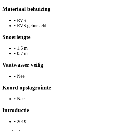
Materiaal behuizing
•
RVS
•
RVS geborsteld
Snoerlengte
•
1.5 m
•
0.7 m
Vaatwasser veilig
•
Nee
Koord opslagruimte
•
Nee
Introductie
•
2019