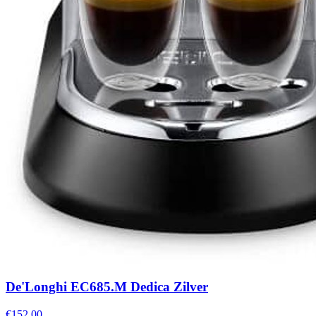
De'Longhi EC685.M Dedica Zilver
€152,00