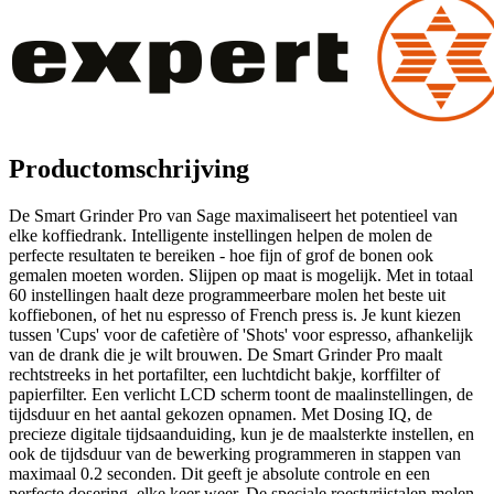
Productomschrijving
De Smart Grinder Pro van Sage maximaliseert het potentieel van
elke koffiedrank. Intelligente instellingen helpen de molen de
perfecte resultaten te bereiken - hoe fijn of grof de bonen ook
gemalen moeten worden. Slijpen op maat is mogelijk. Met in totaal
60 instellingen haalt deze programmeerbare molen het beste uit
koffiebonen, of het nu espresso of French press is. Je kunt kiezen
tussen 'Cups' voor de cafetière of 'Shots' voor espresso, afhankelijk
van de drank die je wilt brouwen. De Smart Grinder Pro maalt
rechtstreeks in het portafilter, een luchtdicht bakje, korffilter of
papierfilter. Een verlicht LCD scherm toont de maalinstellingen, de
tijdsduur en het aantal gekozen opnamen. Met Dosing IQ, de
precieze digitale tijdsaanduiding, kun je de maalsterkte instellen, en
ook de tijdsduur van de bewerking programmeren in stappen van
maximaal 0.2 seconden. Dit geeft je absolute controle en een
perfecte dosering, elke keer weer. De speciale roestvrijstalen molen