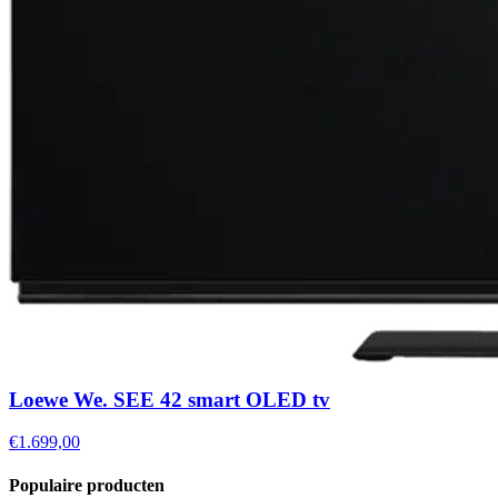
Loewe We. SEE 42 smart OLED tv
€1.699,00
Populaire producten