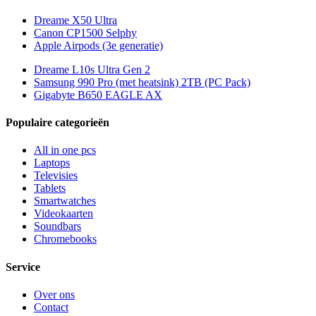
Dreame X50 Ultra
Canon CP1500 Selphy
Apple Airpods (3e generatie)
Dreame L10s Ultra Gen 2
Samsung 990 Pro (met heatsink) 2TB (PC Pack)
Gigabyte B650 EAGLE AX
Populaire categorieën
All in one pcs
Laptops
Televisies
Tablets
Smartwatches
Videokaarten
Soundbars
Chromebooks
Service
Over ons
Contact