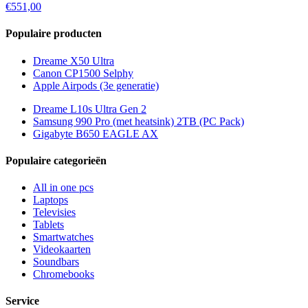
€551,00
Populaire producten
Dreame X50 Ultra
Canon CP1500 Selphy
Apple Airpods (3e generatie)
Dreame L10s Ultra Gen 2
Samsung 990 Pro (met heatsink) 2TB (PC Pack)
Gigabyte B650 EAGLE AX
Populaire categorieën
All in one pcs
Laptops
Televisies
Tablets
Smartwatches
Videokaarten
Soundbars
Chromebooks
Service