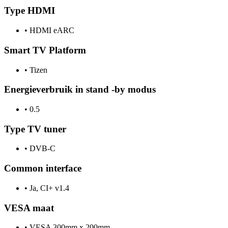
Type HDMI
•
HDMI eARC
Smart TV Platform
•
Tizen
Energieverbruik in stand -by modus
•
0.5
Type TV tuner
•
DVB-C
Common interface
•
Ja, CI+ v1.4
VESA maat
•
VESA 300mm x 200mm