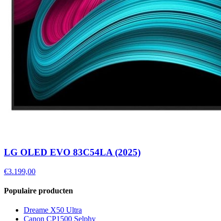
LG OLED EVO 83C54LA (2025)
€3.199,00
Populaire producten
Dreame X50 Ultra
Canon CP1500 Selphy