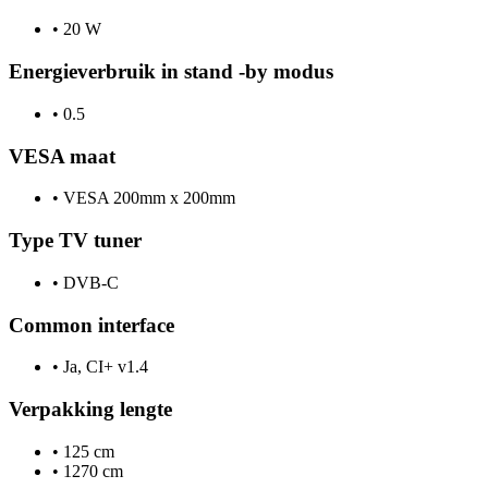
•
20 W
Energieverbruik in stand -by modus
•
0.5
VESA maat
•
VESA 200mm x 200mm
Type TV tuner
•
DVB-C
Common interface
•
Ja, CI+ v1.4
Verpakking lengte
•
125 cm
•
1270 cm