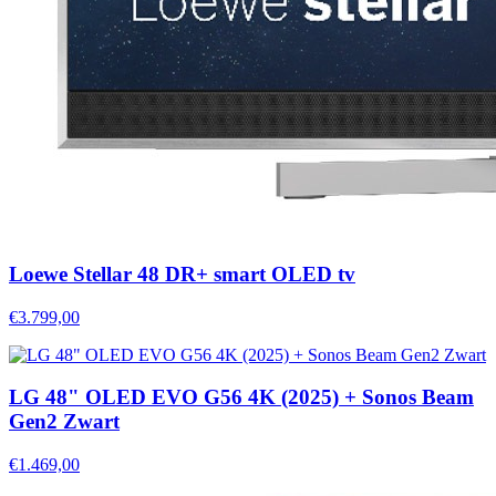
Loewe Stellar 48 DR+ smart OLED tv
€3.799,00
LG 48" OLED EVO G56 4K (2025) + Sonos Beam
Gen2 Zwart
€1.469,00