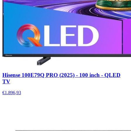
Hisense 100E79Q PRO (2025) - 100 inch - QLED
TV
€1.896,93