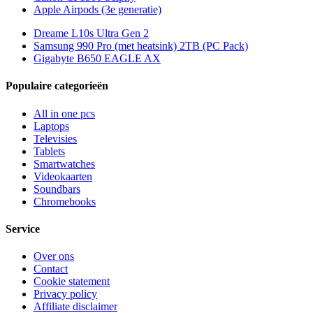
Apple Airpods (3e generatie)
Dreame L10s Ultra Gen 2
Samsung 990 Pro (met heatsink) 2TB (PC Pack)
Gigabyte B650 EAGLE AX
Populaire categorieën
All in one pcs
Laptops
Televisies
Tablets
Smartwatches
Videokaarten
Soundbars
Chromebooks
Service
Over ons
Contact
Cookie statement
Privacy policy
Affiliate disclaimer