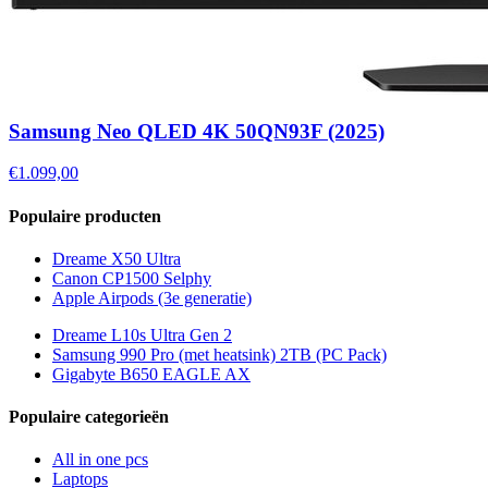
Samsung Neo QLED 4K 50QN93F (2025)
€1.099,00
Populaire producten
Dreame X50 Ultra
Canon CP1500 Selphy
Apple Airpods (3e generatie)
Dreame L10s Ultra Gen 2
Samsung 990 Pro (met heatsink) 2TB (PC Pack)
Gigabyte B650 EAGLE AX
Populaire categorieën
All in one pcs
Laptops