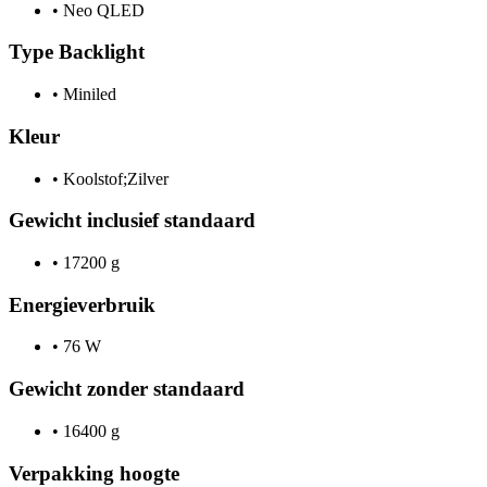
•
Neo QLED
Type Backlight
•
Miniled
Kleur
•
Koolstof;Zilver
Gewicht inclusief standaard
•
17200 g
Energieverbruik
•
76 W
Gewicht zonder standaard
•
16400 g
Verpakking hoogte