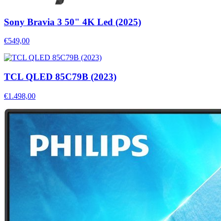
Sony Bravia 3 50" 4K Led (2025)
€549,00
TCL QLED 85C79B (2023)
€1.498,00