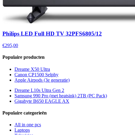
Philips LED Full HD TV 32PFS6805/12
€295,00
Populaire producten
Dreame X50 Ultra
Canon CP1500 Selphy
Apple Airpods (3e generatie)
Dreame L10s Ultra Gen 2
Samsung 990 Pro (met heatsink) 2TB (PC Pack)
Gigabyte B650 EAGLE AX
Populaire categorieën
All in one pcs
Laptops