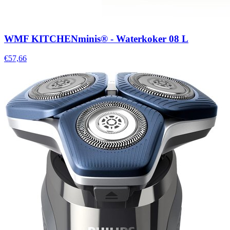
WMF KITCHENminis® - Waterkoker 08 L
€57,66