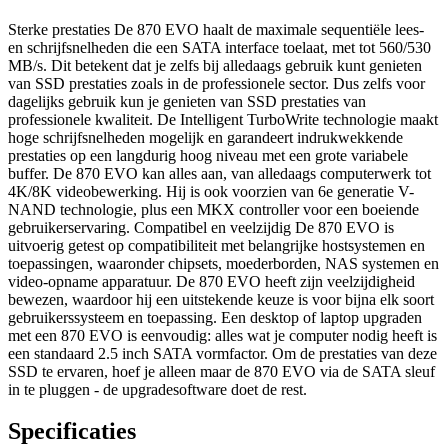
Sterke prestaties De 870 EVO haalt de maximale sequentiële lees-
en schrijfsnelheden die een SATA interface toelaat, met tot 560/530
MB/s. Dit betekent dat je zelfs bij alledaags gebruik kunt genieten
van SSD prestaties zoals in de professionele sector. Dus zelfs voor
dagelijks gebruik kun je genieten van SSD prestaties van
professionele kwaliteit. De Intelligent TurboWrite technologie maakt
hoge schrijfsnelheden mogelijk en garandeert indrukwekkende
prestaties op een langdurig hoog niveau met een grote variabele
buffer. De 870 EVO kan alles aan, van alledaags computerwerk tot
4K/8K videobewerking. Hij is ook voorzien van 6e generatie V-
NAND technologie, plus een MKX controller voor een boeiende
gebruikerservaring. Compatibel en veelzijdig De 870 EVO is
uitvoerig getest op compatibiliteit met belangrijke hostsystemen en
toepassingen, waaronder chipsets, moederborden, NAS systemen en
video-opname apparatuur. De 870 EVO heeft zijn veelzijdigheid
bewezen, waardoor hij een uitstekende keuze is voor bijna elk soort
gebruikerssysteem en toepassing. Een desktop of laptop upgraden
met een 870 EVO is eenvoudig: alles wat je computer nodig heeft is
een standaard 2.5 inch SATA vormfactor. Om de prestaties van deze
SSD te ervaren, hoef je alleen maar de 870 EVO via de SATA sleuf
in te pluggen - de upgradesoftware doet de rest.
Specificaties