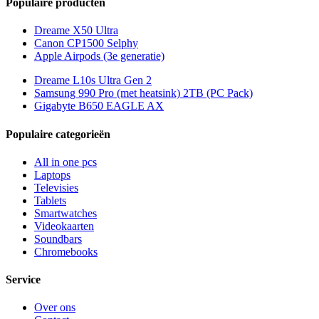
Populaire producten
Dreame X50 Ultra
Canon CP1500 Selphy
Apple Airpods (3e generatie)
Dreame L10s Ultra Gen 2
Samsung 990 Pro (met heatsink) 2TB (PC Pack)
Gigabyte B650 EAGLE AX
Populaire categorieën
All in one pcs
Laptops
Televisies
Tablets
Smartwatches
Videokaarten
Soundbars
Chromebooks
Service
Over ons