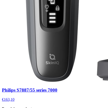
Philips S7887/55 series 7000
€163,10