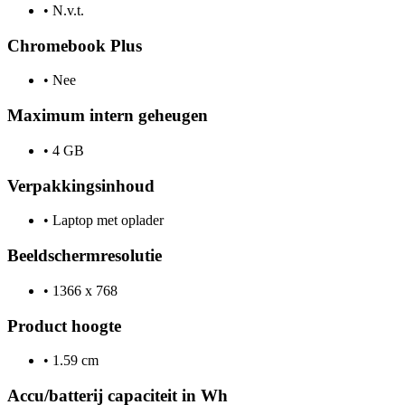
•
N.v.t.
Chromebook Plus
•
Nee
Maximum intern geheugen
•
4 GB
Verpakkingsinhoud
•
Laptop met oplader
Beeldschermresolutie
•
1366 x 768
Product hoogte
•
1.59 cm
Accu/batterij capaciteit in Wh