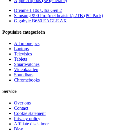
Apple Airpods (3e generatie)
Dreame L10s Ultra Gen 2
Samsung 990 Pro (met heatsink) 2TB (PC Pack)
Gigabyte B650 EAGLE AX
Populaire categorieën
All in one pcs
Laptops
Televisies
Tablets
Smartwatches
Videokaarten
Soundbars
Chromebooks
Service
Over ons
Contact
Cookie statement
Privacy policy
Affiliate disclaimer
Blog