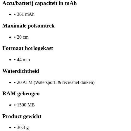
Accu/batterij capaciteit in mAh
•
361 mAh
Maximale polsomtrek
•
20 cm
Formaat horlogekast
•
44 mm
Waterdichtheid
•
20 ATM (Watersport- & recreatief duiken)
RAM geheugen
•
1500 MB
Product gewicht
•
30.3 g