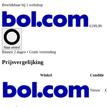
Beschikbaar bij 1 webshop
€199,99
Naar winkel
Binnen 2 dagen
• Gratis verzending
Prijsvergelijking
Winkel
Conditie
Nieuw
€