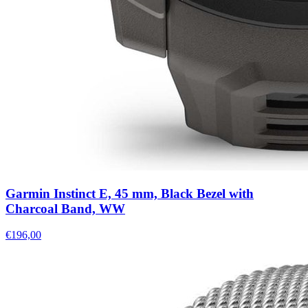
Garmin Instinct E, 45 mm, Black Bezel with
Charcoal Band, WW
€196,00