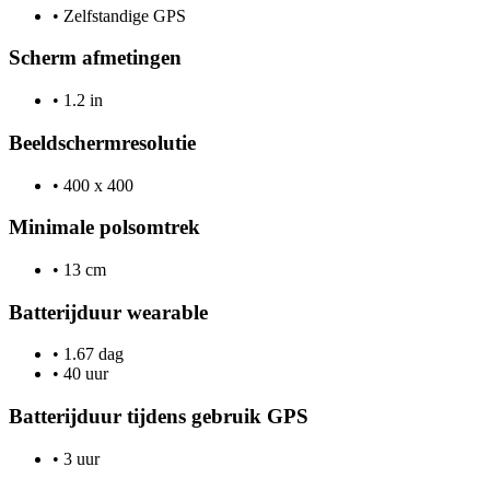
•
Zelfstandige GPS
Scherm afmetingen
•
1.2 in
Beeldschermresolutie
•
400 x 400
Minimale polsomtrek
•
13 cm
Batterijduur wearable
•
1.67 dag
•
40 uur
Batterijduur tijdens gebruik GPS
•
3 uur