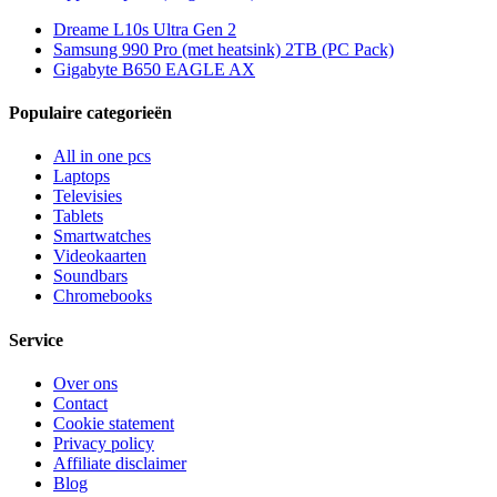
Dreame L10s Ultra Gen 2
Samsung 990 Pro (met heatsink) 2TB (PC Pack)
Gigabyte B650 EAGLE AX
Populaire categorieën
All in one pcs
Laptops
Televisies
Tablets
Smartwatches
Videokaarten
Soundbars
Chromebooks
Service
Over ons
Contact
Cookie statement
Privacy policy
Affiliate disclaimer
Blog