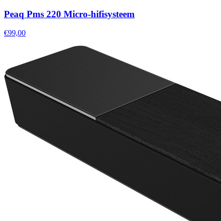
Peaq Pms 220 Micro-hifisysteem
€99,00