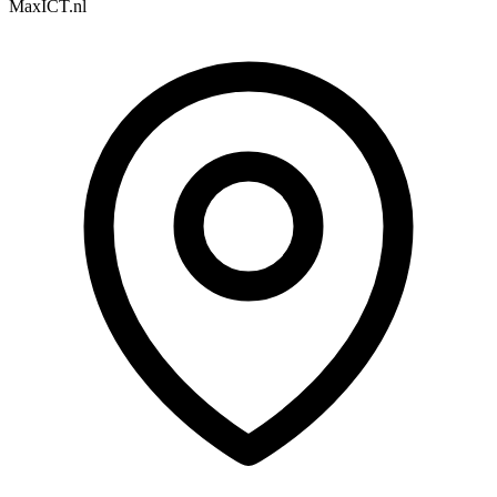
MaxICT.nl