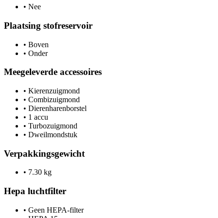
•
Nee
Plaatsing stofreservoir
•
Boven
•
Onder
Meegeleverde accessoires
•
Kierenzuigmond
•
Combizuigmond
•
Dierenharenborstel
•
1 accu
•
Turbozuigmond
•
Dweilmondstuk
Verpakkingsgewicht
•
7.30 kg
Hepa luchtfilter
•
Geen HEPA-filter