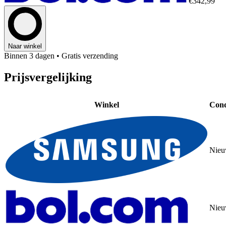
€342,99
Naar winkel
Binnen 3 dagen
• Gratis verzending
Prijsvergelijking
Winkel
Cond
Nie
Nie