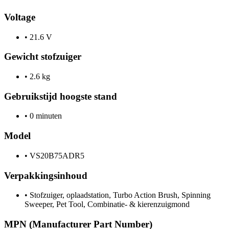
Voltage
•
21.6 V
Gewicht stofzuiger
•
2.6 kg
Gebruikstijd hoogste stand
•
0 minuten
Model
•
VS20B75ADR5
Verpakkingsinhoud
•
Stofzuiger, oplaadstation, Turbo Action Brush, Spinning
Sweeper, Pet Tool, Combinatie- & kierenzuigmond
MPN (Manufacturer Part Number)