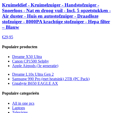
Kruimeldief - Kruimelzuiger - Handstofzuiger -
Snoerloos - Nat en droog vuil - Incl. 5 opzetstukken -
Air duster - Huis en autostofzuiger - Draadloze
stofzuiger - 8000PA krachtige stofzuiger - Hepa filter
– Blauw
€29,95
Populaire producten
Dreame X50 Ultra
Canon CP1500 Selphy
Apple Airpods (3e generatie)
Dreame L10s Ultra Gen 2
Samsung 990 Pro (met heatsink) 2TB (PC Pack)
Gigabyte B650 EAGLE AX
Populaire categorieën
All in one pcs
Laptops
Televisies