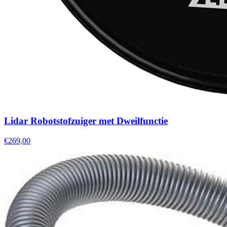
Lidar Robotstofzuiger met Dweilfunctie
€269,00