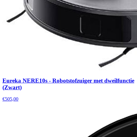
Eureka NERE10s - Robotstofzuiger met dweilfunctie
(Zwart)
€505,00