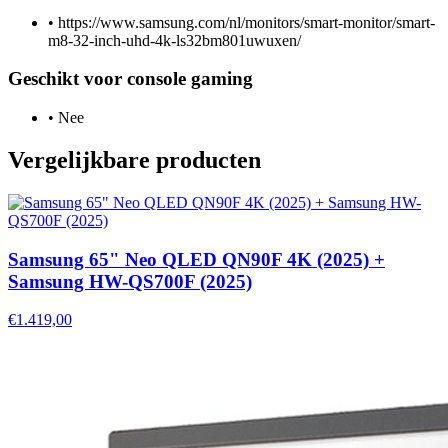
•
https://www.samsung.com/nl/monitors/smart-monitor/smart-
m8-32-inch-uhd-4k-ls32bm801uwuxen/
Geschikt voor console gaming
•
Nee
Vergelijkbare producten
Samsung 65" Neo QLED QN90F 4K (2025) +
Samsung HW-QS700F (2025)
€1.419,00