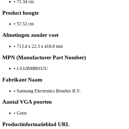
•
71.34 cm
Product hoogte
•
57.52 cm
Afmetingen zonder voet
•
713.4 x 22.3 x 418.8 mm
MPN (Manufacturer Part Number)
•
LS32BM801UU
Fabrikant Naam
•
Samsung Electronics Benelux B.V.
Aantal VGA poorten
•
Geen
Productinformatieblad URL