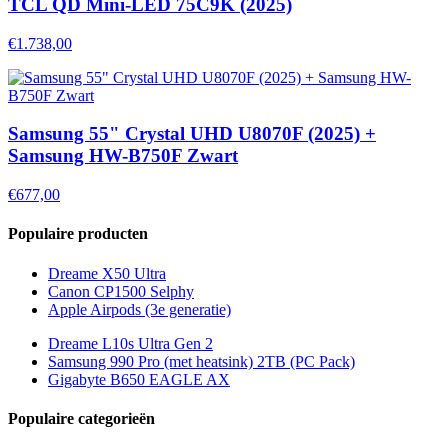
TCL QD Mini-LED 75C9K (2025)
€1.738,00
Samsung 55" Crystal UHD U8070F (2025) +
Samsung HW-B750F Zwart
€677,00
Populaire producten
Dreame X50 Ultra
Canon CP1500 Selphy
Apple Airpods (3e generatie)
Dreame L10s Ultra Gen 2
Samsung 990 Pro (met heatsink) 2TB (PC Pack)
Gigabyte B650 EAGLE AX
Populaire categorieën