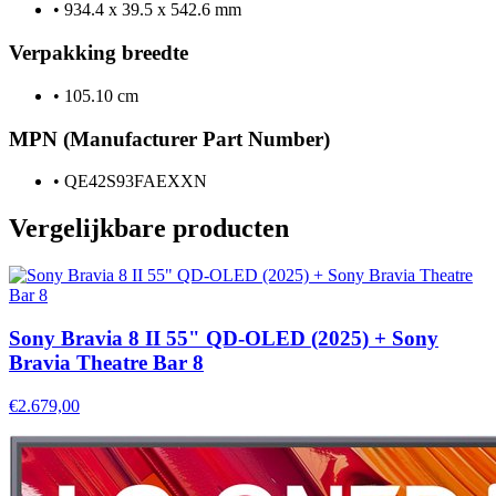
•
934.4 x 39.5 x 542.6 mm
Verpakking breedte
•
105.10 cm
MPN (Manufacturer Part Number)
•
QE42S93FAEXXN
Vergelijkbare producten
Sony Bravia 8 II 55" QD-OLED (2025) + Sony
Bravia Theatre Bar 8
€2.679,00