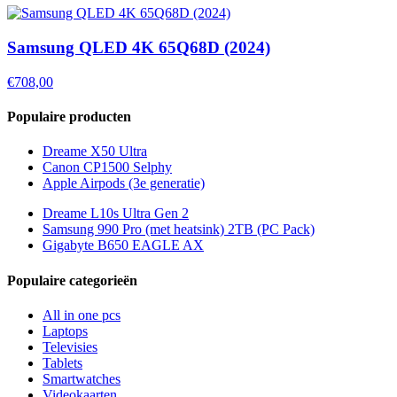
Samsung QLED 4K 65Q68D (2024)
€708,00
Populaire producten
Dreame X50 Ultra
Canon CP1500 Selphy
Apple Airpods (3e generatie)
Dreame L10s Ultra Gen 2
Samsung 990 Pro (met heatsink) 2TB (PC Pack)
Gigabyte B650 EAGLE AX
Populaire categorieën
All in one pcs
Laptops
Televisies
Tablets
Smartwatches
Videokaarten