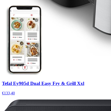
Tefal Ey905d Dual Easy Fry & Grill Xxl
€133,40