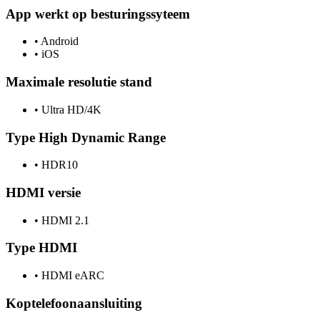
App werkt op besturingssyteem
•
Android
•
iOS
Maximale resolutie stand
•
Ultra HD/4K
Type High Dynamic Range
•
HDR10
HDMI versie
•
HDMI 2.1
Type HDMI
•
HDMI eARC
Koptelefoonaansluiting