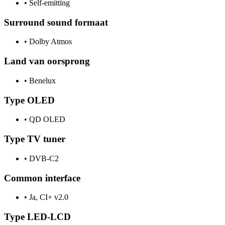
•
Self-emitting
Surround sound formaat
•
Dolby Atmos
Land van oorsprong
•
Benelux
Type OLED
•
QD OLED
Type TV tuner
•
DVB-C2
Common interface
•
Ja, CI+ v2.0
Type LED-LCD