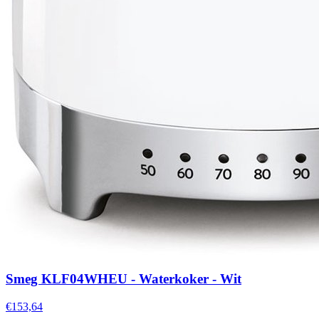
Smeg KLF04WHEU - Waterkoker - Wit
€153,64