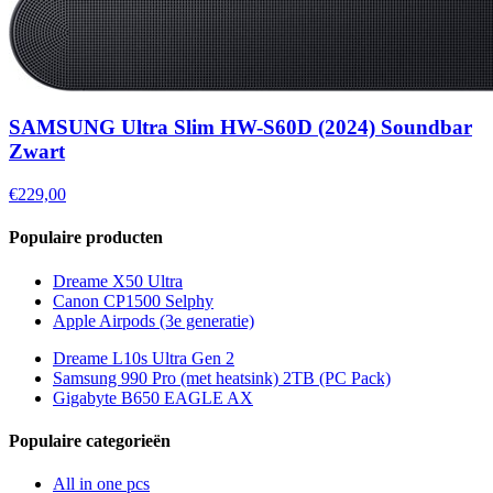
SAMSUNG Ultra Slim HW-S60D (2024) Soundbar
Zwart
€229,00
Populaire producten
Dreame X50 Ultra
Canon CP1500 Selphy
Apple Airpods (3e generatie)
Dreame L10s Ultra Gen 2
Samsung 990 Pro (met heatsink) 2TB (PC Pack)
Gigabyte B650 EAGLE AX
Populaire categorieën
All in one pcs