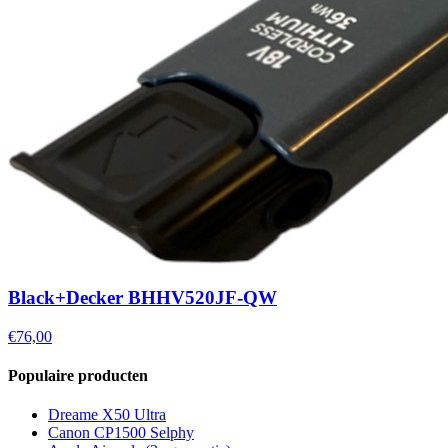
Black+Decker BHHV520JF-QW
€76,00
Populaire producten
Dreame X50 Ultra
Canon CP1500 Selphy