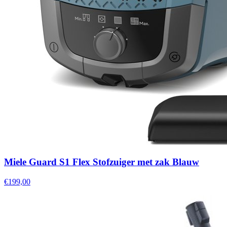
Miele Guard S1 Flex Stofzuiger met zak Blauw
€199,00