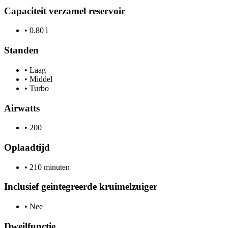
Capaciteit verzamel reservoir
•
0.80 l
Standen
•
Laag
•
Middel
•
Turbo
Airwatts
•
200
Oplaadtijd
•
210 minuten
Inclusief geintegreerde kruimelzuiger
•
Nee
Dweilfunctie