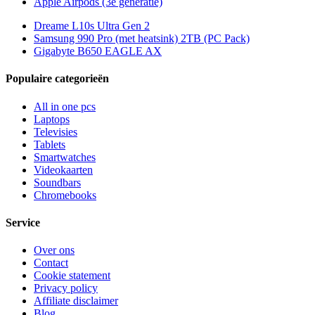
Apple Airpods (3e generatie)
Dreame L10s Ultra Gen 2
Samsung 990 Pro (met heatsink) 2TB (PC Pack)
Gigabyte B650 EAGLE AX
Populaire categorieën
All in one pcs
Laptops
Televisies
Tablets
Smartwatches
Videokaarten
Soundbars
Chromebooks
Service
Over ons
Contact
Cookie statement
Privacy policy
Affiliate disclaimer
Blog