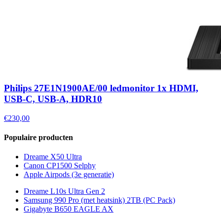
Philips 27E1N1900AE/00 ledmonitor 1x HDMI,
USB-C, USB-A, HDR10
€230,00
Populaire producten
Dreame X50 Ultra
Canon CP1500 Selphy
Apple Airpods (3e generatie)
Dreame L10s Ultra Gen 2
Samsung 990 Pro (met heatsink) 2TB (PC Pack)
Gigabyte B650 EAGLE AX