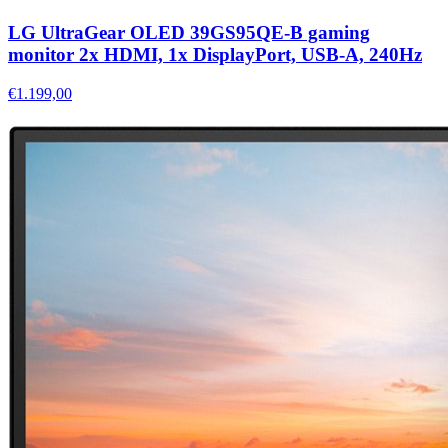
LG UltraGear OLED 39GS95QE-B gaming
monitor 2x HDMI, 1x DisplayPort, USB-A, 240Hz
€1.199,00