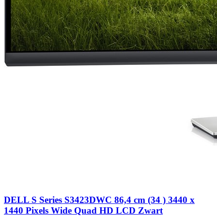
DELL S Series S3423DWC 86,4 cm (34 ) 3440 x
1440 Pixels Wide Quad HD LCD Zwart