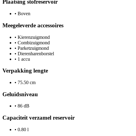
Plaatsing stofreservoir
•
Boven
Meegeleverde accessoires
•
Kierenzuigmond
•
Combizuigmond
•
Parketzuigmond
•
Dierenharenborstel
•
1 accu
Verpakking lengte
•
75.50 cm
Geluidsniveau
•
86 dB
Capaciteit verzamel reservoir
•
0.80 l