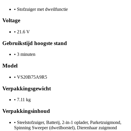
•
Stofzuiger met dweilfunctie
Voltage
•
21.6 V
Gebruikstijd hoogste stand
•
3 minuten
Model
•
VS20B75A9R5
Verpakkingsgewicht
•
7.11 kg
Verpakkingsinhoud
•
Steelstofzuiger, Batterij, 2-in-1 oplader, Parketzuigmond,
Spinning Sweeper (dweilborstel), Dierenhaar zuigmond