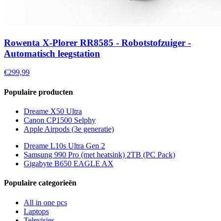
Rowenta X-Plorer RR8585 - Robotstofzuiger -
Automatisch leegstation
€299,99
Populaire producten
Dreame X50 Ultra
Canon CP1500 Selphy
Apple Airpods (3e generatie)
Dreame L10s Ultra Gen 2
Samsung 990 Pro (met heatsink) 2TB (PC Pack)
Gigabyte B650 EAGLE AX
Populaire categorieën
All in one pcs
Laptops
Televisies