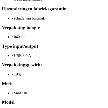
Uitzonderingen fabrieksgarantie
•
schade van buitenaf.
Verpakking hoogte
•
040 cm
Type input/output
•
USB 3.0 A
Verpakkingsgewicht
•
19 g
Merk
•
SanDisk
Model