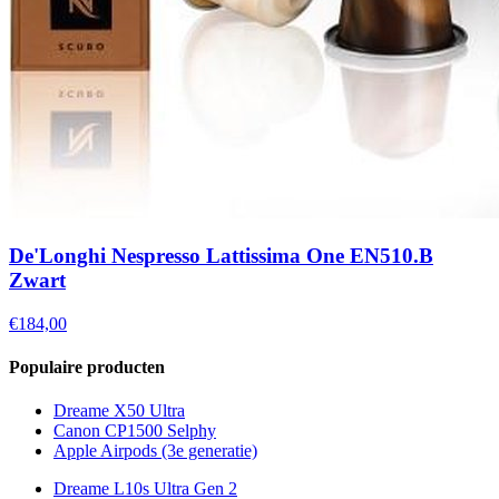
De'Longhi Nespresso Lattissima One EN510.B
Zwart
€184,00
Populaire producten
Dreame X50 Ultra
Canon CP1500 Selphy
Apple Airpods (3e generatie)
Dreame L10s Ultra Gen 2