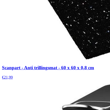
Scanpart - Anti trillingsmat - 60 x 60 x 0,8 cm
€21,99