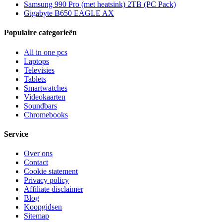
Samsung 990 Pro (met heatsink) 2TB (PC Pack)
Gigabyte B650 EAGLE AX
Populaire categorieën
All in one pcs
Laptops
Televisies
Tablets
Smartwatches
Videokaarten
Soundbars
Chromebooks
Service
Over ons
Contact
Cookie statement
Privacy policy
Affiliate disclaimer
Blog
Koopgidsen
Sitemap