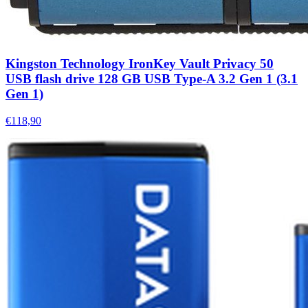
Kingston Technology IronKey Vault Privacy 50
USB flash drive 128 GB USB Type-A 3.2 Gen 1 (3.1
Gen 1)
€118,90