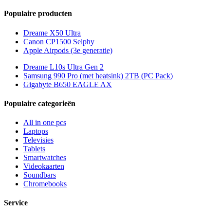
Populaire producten
Dreame X50 Ultra
Canon CP1500 Selphy
Apple Airpods (3e generatie)
Dreame L10s Ultra Gen 2
Samsung 990 Pro (met heatsink) 2TB (PC Pack)
Gigabyte B650 EAGLE AX
Populaire categorieën
All in one pcs
Laptops
Televisies
Tablets
Smartwatches
Videokaarten
Soundbars
Chromebooks
Service