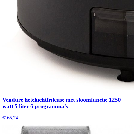
Vendure heteluchtfriteuse met stoomfunctie 1250
watt 5 liter 6 programma's
€165,74