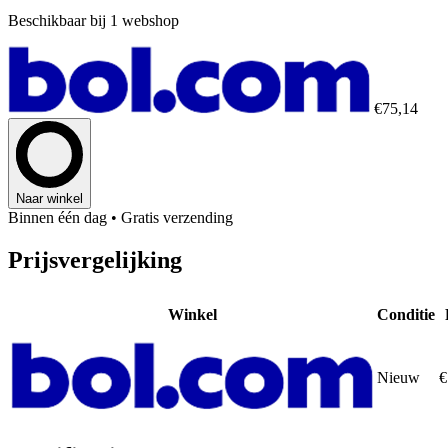
Beschikbaar bij 1 webshop
€75,14
Naar winkel
Binnen één dag
• Gratis verzending
Prijsvergelijking
Winkel
Conditie
Nieuw
€