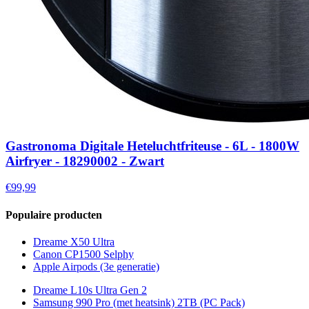
Gastronoma Digitale Heteluchtfriteuse - 6L - 1800W
Airfryer - 18290002 - Zwart
€99,99
Populaire producten
Dreame X50 Ultra
Canon CP1500 Selphy
Apple Airpods (3e generatie)
Dreame L10s Ultra Gen 2
Samsung 990 Pro (met heatsink) 2TB (PC Pack)