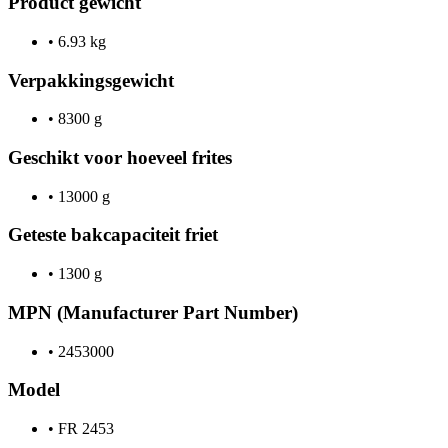
Product gewicht
•
6.93 kg
Verpakkingsgewicht
•
8300 g
Geschikt voor hoeveel frites
•
13000 g
Geteste bakcapaciteit friet
•
1300 g
MPN (Manufacturer Part Number)
•
2453000
Model
•
FR 2453