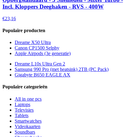
Incl. Kloppers Deeghaken - RVS - 400W
€23,16
Populaire producten
Dreame X50 Ultra
Canon CP1500 Selphy
Apple Airpods (3e generatie)
Dreame L10s Ultra Gen 2
Samsung 990 Pro (met heatsink) 2TB (PC Pack)
Gigabyte B650 EAGLE AX
Populaire categorieën
All in one pcs
Laptops
Televisies
Tablets
Smartwatches
Videokaarten
Soundbars