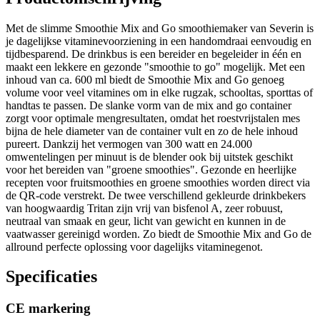
Met de slimme Smoothie Mix and Go smoothiemaker van Severin is
je dagelijkse vitaminevoorziening in een handomdraai eenvoudig en
tijdbesparend. De drinkbus is een bereider en begeleider in één en
maakt een lekkere en gezonde "smoothie to go" mogelijk. Met een
inhoud van ca. 600 ml biedt de Smoothie Mix and Go genoeg
volume voor veel vitamines om in elke rugzak, schooltas, sporttas of
handtas te passen. De slanke vorm van de mix and go container
zorgt voor optimale mengresultaten, omdat het roestvrijstalen mes
bijna de hele diameter van de container vult en zo de hele inhoud
pureert. Dankzij het vermogen van 300 watt en 24.000
omwentelingen per minuut is de blender ook bij uitstek geschikt
voor het bereiden van "groene smoothies". Gezonde en heerlijke
recepten voor fruitsmoothies en groene smoothies worden direct via
de QR-code verstrekt. De twee verschillend gekleurde drinkbekers
van hoogwaardig Tritan zijn vrij van bisfenol A, zeer robuust,
neutraal van smaak en geur, licht van gewicht en kunnen in de
vaatwasser gereinigd worden. Zo biedt de Smoothie Mix and Go de
allround perfecte oplossing voor dagelijks vitaminegenot.
Specificaties
CE markering