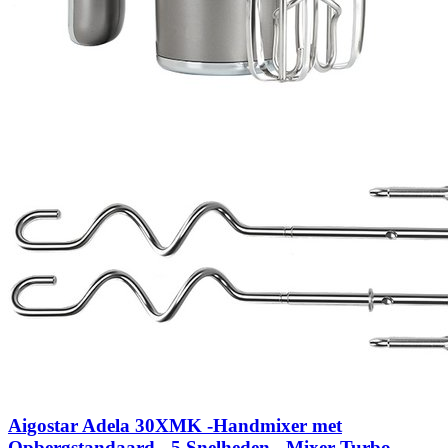
Aigostar Adela 30XMK -Handmixer met
Opbergstandaard - 5 Snelheden - Mixer Turbo -