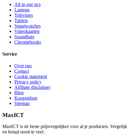
All in one pcs
Laptops
Televisies
Tablets
Smartwatches
Videokaarten
Soundbars
Chromebooks
Service
Over ons
Contact
Cookie statement
Privacy policy
Affiliate disclaimer
Blog
Koopgidsen
Sitemap
MaxICT
MaxICT is de beste prijsvergelijker voor al je producten. Vergelijk
en betaal nooit te veel.