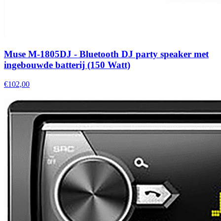
Muse M-1805DJ - Bluetooth DJ party speaker met
ingebouwde batterij (150 Watt)
€102,00