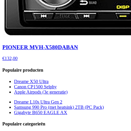
PIONEER MVH-X580DABAN
€132,00
Populaire producten
Dreame X50 Ultra
Canon CP1500 Selphy
Apple Airpods (3e generatie)
Dreame L10s Ultra Gen 2
Samsung 990 Pro (met heatsink) 2TB (PC Pack)
Gigabyte B650 EAGLE AX
Populaire categorieën