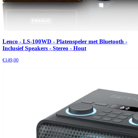
Lenco - LS-100WD - Platenspeler met Bluetooth -
Inclusief Speakers - Stereo - Hout
€149,00