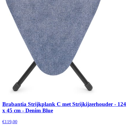
Brabantia Strijkplank C met Strijkijzerhouder - 124
x 45 cm - Denim Blue
€119,00