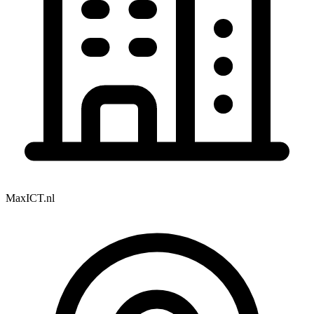
MaxICT.nl