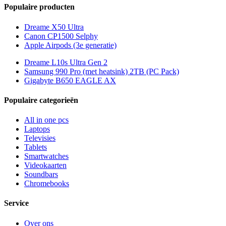
Populaire producten
Dreame X50 Ultra
Canon CP1500 Selphy
Apple Airpods (3e generatie)
Dreame L10s Ultra Gen 2
Samsung 990 Pro (met heatsink) 2TB (PC Pack)
Gigabyte B650 EAGLE AX
Populaire categorieën
All in one pcs
Laptops
Televisies
Tablets
Smartwatches
Videokaarten
Soundbars
Chromebooks
Service
Over ons