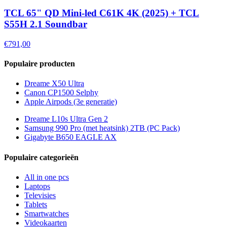
TCL 65" QD Mini-led C61K 4K (2025) + TCL
S55H 2.1 Soundbar
€791,00
Populaire producten
Dreame X50 Ultra
Canon CP1500 Selphy
Apple Airpods (3e generatie)
Dreame L10s Ultra Gen 2
Samsung 990 Pro (met heatsink) 2TB (PC Pack)
Gigabyte B650 EAGLE AX
Populaire categorieën
All in one pcs
Laptops
Televisies
Tablets
Smartwatches
Videokaarten