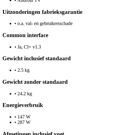
•
Android TV
Uitzonderingen fabrieksgarantie
•
o.a. val- en gebruikersschade
Common interface
•
Ja, CI+ v1.3
Gewicht inclusief standaard
•
2.5 kg
Gewicht zonder standaard
•
24.2 kg
Energieverbruik
•
147 W
•
287 W
Afmetingen inclusief voet