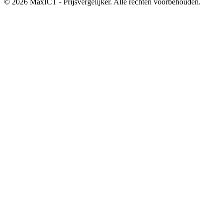
© 2026 MaxICT - Prijsvergelijker. Alle rechten voorbehouden.