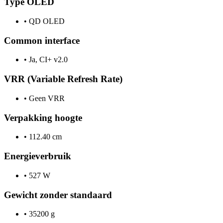
Type OLED
•
QD OLED
Common interface
•
Ja, CI+ v2.0
VRR (Variable Refresh Rate)
•
Geen VRR
Verpakking hoogte
•
112.40 cm
Energieverbruik
•
527 W
Gewicht zonder standaard
•
35200 g