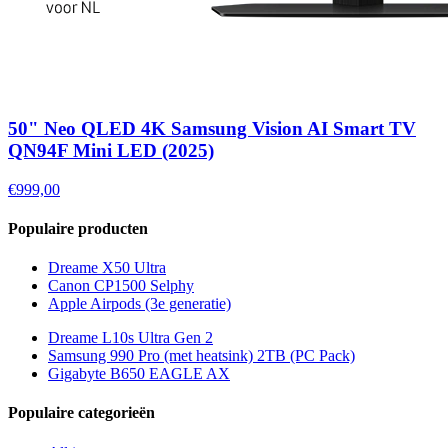
50" Neo QLED 4K Samsung Vision AI Smart TV
QN94F Mini LED (2025)
€999,00
Populaire producten
Dreame X50 Ultra
Canon CP1500 Selphy
Apple Airpods (3e generatie)
Dreame L10s Ultra Gen 2
Samsung 990 Pro (met heatsink) 2TB (PC Pack)
Gigabyte B650 EAGLE AX
Populaire categorieën