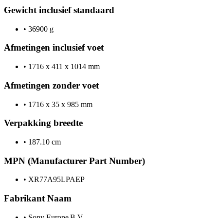
Gewicht inclusief standaard
•
36900 g
Afmetingen inclusief voet
•
1716 x 411 x 1014 mm
Afmetingen zonder voet
•
1716 x 35 x 985 mm
Verpakking breedte
•
187.10 cm
MPN (Manufacturer Part Number)
•
XR77A95LPAEP
Fabrikant Naam
•
Sony Europe B.V.