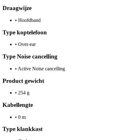
Draagwijze
•
Hoofdband
Type koptelefoon
•
Over-ear
Type Noise cancelling
•
Active Noise cancelling
Product gewicht
•
254 g
Kabellengte
•
0 m
Type klankkast