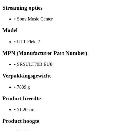
Streaming opties
•
Sony Music Center
Model
•
ULT Field 7
MPN (Manufacturer Part Number)
•
SRSULT70B.EU8
Verpakkingsgewicht
•
7839 g
Product breedte
•
51.20 cm
Product hoogte