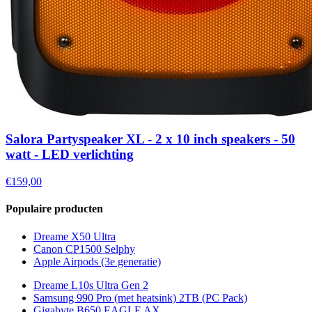
Salora Partyspeaker XL - 2 x 10 inch speakers - 50
watt - LED verlichting
€159,00
Populaire producten
Dreame X50 Ultra
Canon CP1500 Selphy
Apple Airpods (3e generatie)
Dreame L10s Ultra Gen 2
Samsung 990 Pro (met heatsink) 2TB (PC Pack)
Gigabyte B650 EAGLE AX