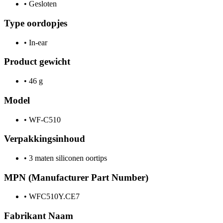
•
Gesloten
Type oordopjes
•
In-ear
Product gewicht
•
46 g
Model
•
WF-C510
Verpakkingsinhoud
•
3 maten siliconen oortips
MPN (Manufacturer Part Number)
•
WFC510Y.CE7
Fabrikant Naam