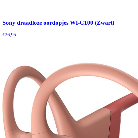
Sony draadloze oordopjes WI-C100 (Zwart)
€26,95