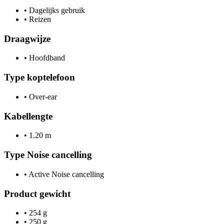
•
Dagelijks gebruik
•
Reizen
Draagwijze
•
Hoofdband
Type koptelefoon
•
Over-ear
Kabellengte
•
1.20 m
Type Noise cancelling
•
Active Noise cancelling
Product gewicht
•
254 g
•
250 g