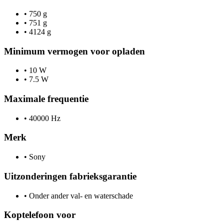
•
750 g
•
751 g
•
4124 g
Minimum vermogen voor opladen
•
10 W
•
7.5 W
Maximale frequentie
•
40000 Hz
Merk
•
Sony
Uitzonderingen fabrieksgarantie
•
Onder ander val- en waterschade
Koptelefoon voor