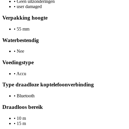
•
Geen uitzonderingen
•
user damaged
Verpakking hoogte
•
55 mm
Waterbestendig
•
Nee
Voedingstype
•
Accu
Type draadloze koptelefoonverbinding
•
Bluetooth
Draadloos bereik
•
10 m
•
15 m