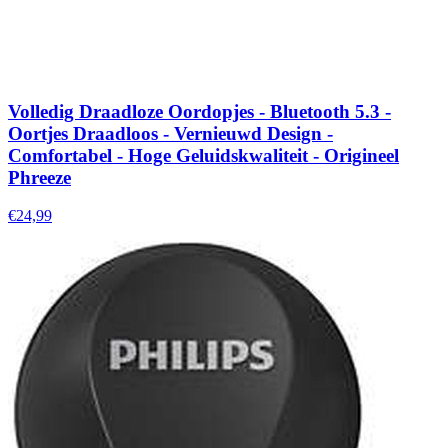
Volledig Draadloze Oordopjes - Bluetooth 5.3 -
Oortjes Draadloos - Vernieuwd Design -
Comfortabel - Hoge Geluidskwaliteit - Origineel
Phreeze
€24,99