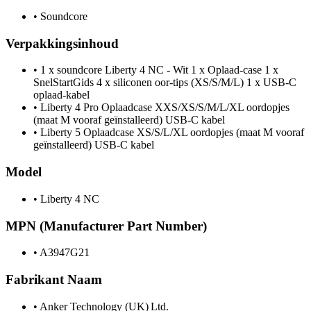
•
Soundcore
Verpakkingsinhoud
•
1 x soundcore Liberty 4 NC - Wit 1 x Oplaad-case 1 x
SnelStartGids 4 x siliconen oor-tips (XS/S/M/L) 1 x USB-C
oplaad-kabel
•
Liberty 4 Pro Oplaadcase XXS/XS/S/M/L/XL oordopjes
(maat M vooraf geïnstalleerd) USB-C kabel
•
Liberty 5 Oplaadcase XS/S/L/XL oordopjes (maat M vooraf
geïnstalleerd) USB-C kabel
Model
•
Liberty 4 NC
MPN (Manufacturer Part Number)
•
A3947G21
Fabrikant Naam
•
Anker Technology (UK) Ltd.