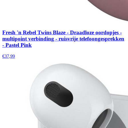
Fresh 'n Rebel Twins Blaze - Draadloze oordopjes -
multipoint verbinding - ruisvrije telefoongesprekken
- Pastel Pink
€37,99