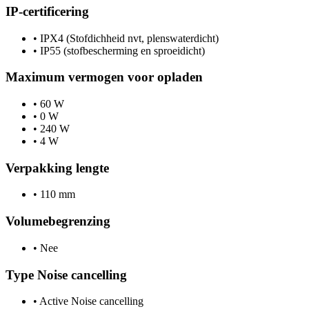
IP-certificering
•
IPX4 (Stofdichheid nvt, plenswaterdicht)
•
IP55 (stofbescherming en sproeidicht)
Maximum vermogen voor opladen
•
60 W
•
0 W
•
240 W
•
4 W
Verpakking lengte
•
110 mm
Volumebegrenzing
•
Nee
Type Noise cancelling
•
Active Noise cancelling