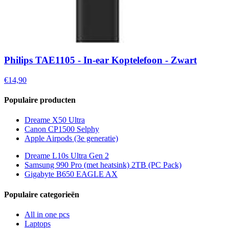
Philips TAE1105 - In-ear Koptelefoon - Zwart
€14,90
Populaire producten
Dreame X50 Ultra
Canon CP1500 Selphy
Apple Airpods (3e generatie)
Dreame L10s Ultra Gen 2
Samsung 990 Pro (met heatsink) 2TB (PC Pack)
Gigabyte B650 EAGLE AX
Populaire categorieën
All in one pcs
Laptops