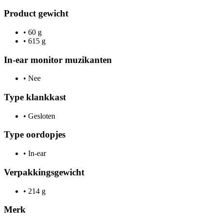
Product gewicht
•
60 g
•
615 g
In-ear monitor muzikanten
•
Nee
Type klankkast
•
Gesloten
Type oordopjes
•
In-ear
Verpakkingsgewicht
•
214 g
Merk