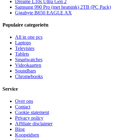
Dreame L10s Ultra Gen 2
Samsung 990 Pro (met heatsink) 2TB (PC Pack)
Gigabyte B650 EAGLE AX
Populaire categorieën
All in one pcs
Laptops
Televisies
Tablets
Smartwatches
Videokaarten
Soundbars
Chromebooks
Service
Over ons
Contact
Cookie statement
Privacy policy
Affiliate disclaimer
Blog
Koopgidsen