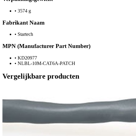
•
3574 g
Fabrikant Naam
•
Startech
MPN (Manufacturer Part Number)
•
KD20977
•
NLBL-10M-CAT6A-PATCH
Vergelijkbare producten