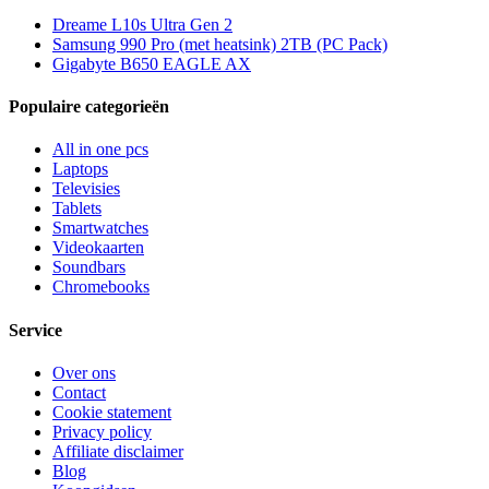
Dreame L10s Ultra Gen 2
Samsung 990 Pro (met heatsink) 2TB (PC Pack)
Gigabyte B650 EAGLE AX
Populaire categorieën
All in one pcs
Laptops
Televisies
Tablets
Smartwatches
Videokaarten
Soundbars
Chromebooks
Service
Over ons
Contact
Cookie statement
Privacy policy
Affiliate disclaimer
Blog