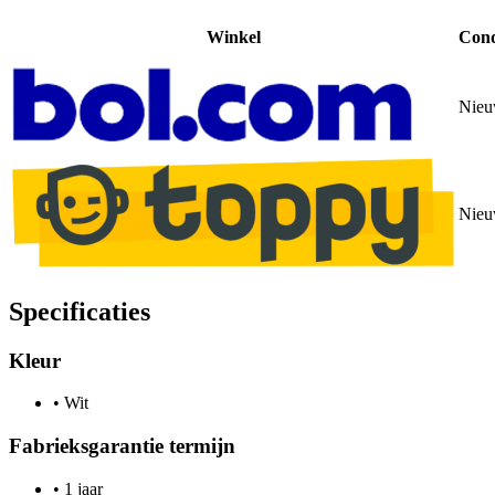
Winkel
Cond
Nie
Nie
Specificaties
Kleur
•
Wit
Fabrieksgarantie termijn
•
1 jaar