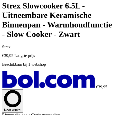
Strex Slowcooker 6.5L -
Uitneembare Keramische
Binnenpan - Warmhoudfunctie
- Slow Cooker - Zwart
Strex
€39,95
Laagste prijs
Beschikbaar bij 1 webshop
€39,95
Naar winkel
Binnen één dag
• Gratis verzending