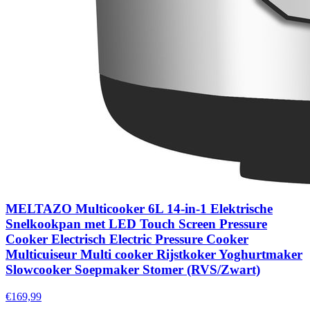
MELTAZO Multicooker 6L 14-in-1 Elektrische
Snelkookpan met LED Touch Screen Pressure
Cooker Electrisch Electric Pressure Cooker
Multicuiseur Multi cooker Rijstkoker Yoghurtmaker
Slowcooker Soepmaker Stomer (RVS/Zwart)
€169,99