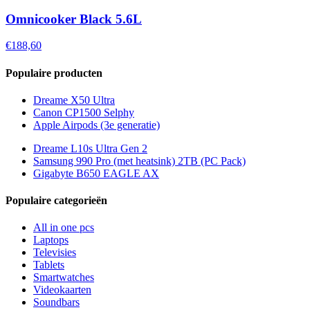
Omnicooker Black 5.6L
€188,60
Populaire producten
Dreame X50 Ultra
Canon CP1500 Selphy
Apple Airpods (3e generatie)
Dreame L10s Ultra Gen 2
Samsung 990 Pro (met heatsink) 2TB (PC Pack)
Gigabyte B650 EAGLE AX
Populaire categorieën
All in one pcs
Laptops
Televisies
Tablets
Smartwatches
Videokaarten
Soundbars