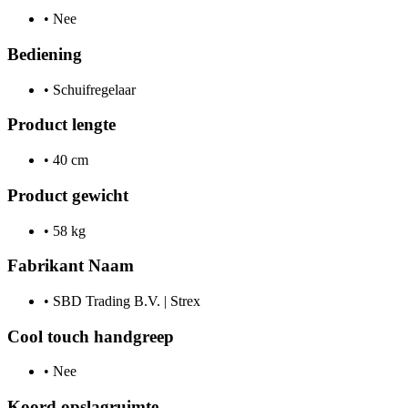
•
Nee
Bediening
•
Schuifregelaar
Product lengte
•
40 cm
Product gewicht
•
58 kg
Fabrikant Naam
•
SBD Trading B.V. | Strex
Cool touch handgreep
•
Nee
Koord opslagruimte