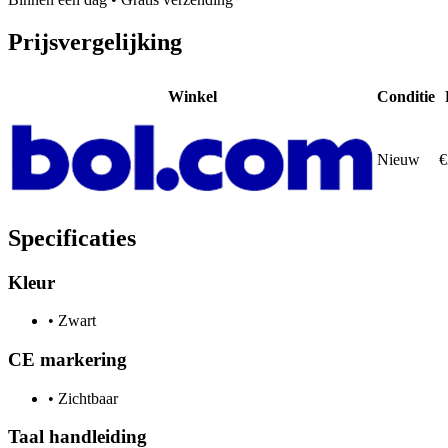
Prijsvergelijking
Winkel
Conditie
Nieuw
€
Specificaties
Kleur
•
Zwart
CE markering
•
Zichtbaar
Taal handleiding