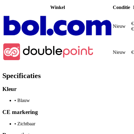
Winkel
Conditie
€
Nieuw
€
Nieuw
€
Specificaties
Kleur
•
Blauw
CE markering
•
Zichtbaar