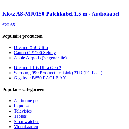
Klotz AS-MJ0150 Patchkabel 1,5 m - Audiokabel
€20,65
Populaire producten
Dreame X50 Ultra
Canon CP1500 Selphy
Apple Airpods (3e generatie)
Dreame L10s Ultra Gen 2
Samsung 990 Pro (met heatsink) 2TB (PC Pack)
Gigabyte B650 EAGLE AX
Populaire categorieën
All in one pcs
Laptops
Televisies
Tablets
Smartwatches
Videokaarten