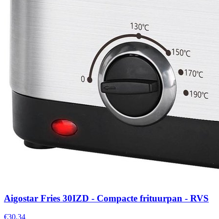
Aigostar Fries 30IZD - Compacte frituurpan - RVS
€30,34