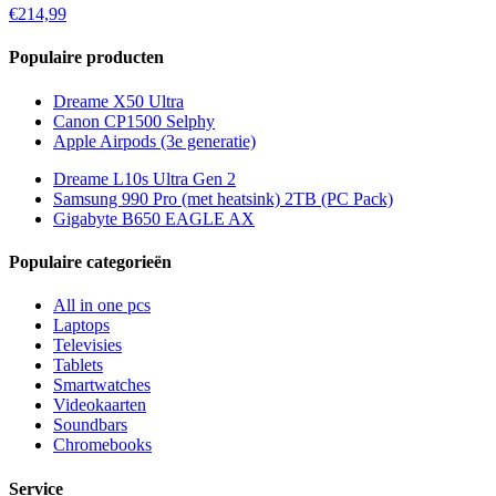
€214,99
Populaire producten
Dreame X50 Ultra
Canon CP1500 Selphy
Apple Airpods (3e generatie)
Dreame L10s Ultra Gen 2
Samsung 990 Pro (met heatsink) 2TB (PC Pack)
Gigabyte B650 EAGLE AX
Populaire categorieën
All in one pcs
Laptops
Televisies
Tablets
Smartwatches
Videokaarten
Soundbars
Chromebooks
Service